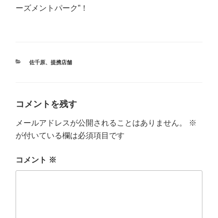
ーズメントパーク”！
カ
佐千原
、
提携店舗
テ
ゴ
リ
ー
コメントを残す
メールアドレスが公開されることはありません。
※
が付いている欄は必須項目です
コメント
※