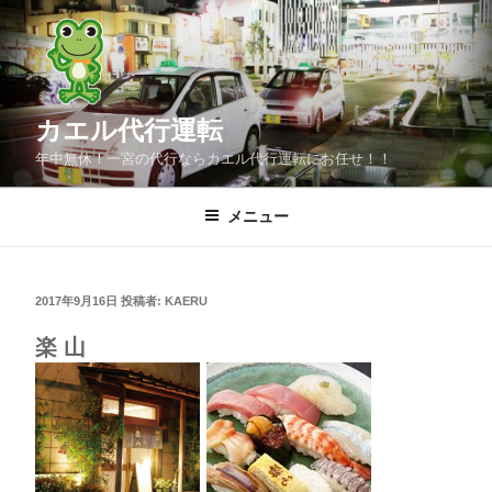
コ
ン
テ
ン
カエル代行運転
ツ
へ
年中無休！一宮の代行ならカエル代行運転にお任せ！！
ス
キ
メニュー
ッ
プ
投
2017年9月16日
投稿者:
KAERU
稿
日:
楽 山