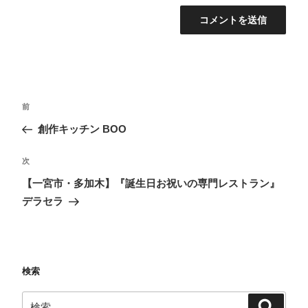
投
前
前
稿
の
創作キッチン BOO
ナ
投
ビ
稿
次
次
ゲ
の
【一宮市・多加木】『誕生日お祝いの専門レストラン』
ー
投
デラセラ
シ
稿
ョ
ン
検索
検
検